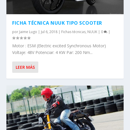
FICHA TÉCNICA NUUK TIPO SCOOTER
por
Jaime Lugo
|
Jul 6, 2018
|
Fichas técnicas
,
NUUK
|
0
|
Motor : ESM (Electric excited Synchronous Motor)
Voltaje: 48V Potenciar: 4 KW Par: 200 Nm...
LEER MÁS