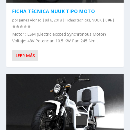
FICHA TÉCNICA NUUK TIPO MOTO
por
James Alonso
|
Jul 6, 2018
|
Fichas técnicas
,
NUUK
|
0
|
Motor : ESM (Electric excited Synchronous Motor)
Voltaje: 48V Potenciar: 10.5 KW Par: 245 Nm...
LEER MÁS