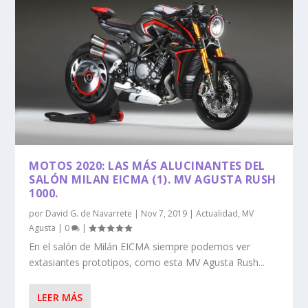
MOTOS 2020: LAS MÁS ALUCINANTES DEL
SALÓN MILAN EICMA (1). MV AGUSTA RUSH
1000.
por
David G. de Navarrete
|
Nov 7, 2019
|
Actualidad
,
MV
Agusta
|
0
|
En el salón de Milán EICMA siempre podemos ver
extasiantes prototipos, como esta MV Agusta Rush...
LEER MÁS