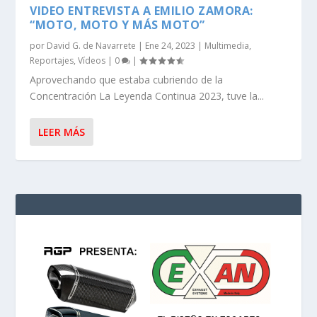
VIDEO ENTREVISTA A EMILIO ZAMORA:
“MOTO, MOTO Y MÁS MOTO”
por
David G. de Navarrete
|
Ene 24, 2023
|
Multimedia
,
Reportajes
,
Vídeos
|
0
|
Aprovechando que estaba cubriendo de la
Concentración La Leyenda Continua 2023, tuve la...
LEER MÁS