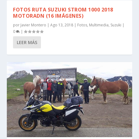
FOTOS RUTA SUZUKI STROM 1000 2018
MOTORADN (16 IMÁGENES)
por
Javier Montero
|
Ago 13, 2018
|
Fotos
,
Multimedia
,
Suzuki
|
0
|
LEER MÁS