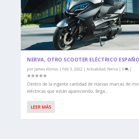
NERVA, OTRO SCOOTER ELÉCTRICO ESPAÑ
por
James Alonso
|
Feb 3, 2022
|
Actualidad
,
Nerva
|
0
|
Dentro de la ingente cantidad de nuevas marcas de mo
eléctricas que están apareciendo, llega...
LEER MÁS