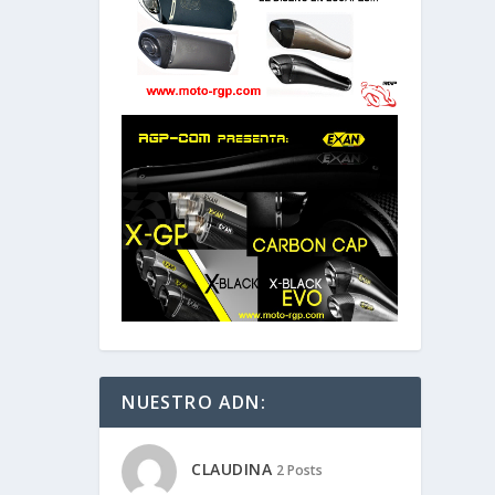
NUESTRO ADN:
CLAUDINA
2 Posts