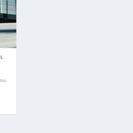
OL
tos