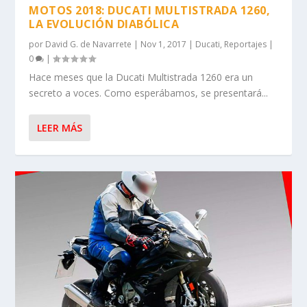
MOTOS 2018: DUCATI MULTISTRADA 1260,
LA EVOLUCIÓN DIABÓLICA
por
David G. de Navarrete
|
Nov 1, 2017
|
Ducati
,
Reportajes
|
0
|
Hace meses que la Ducati Multistrada 1260 era un
secreto a voces. Como esperábamos, se presentará...
LEER MÁS