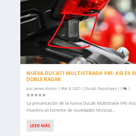
NUEVA DUCATI MULTISTRADA V4S: ASI ES S
DOBLE RADAR
por
James Alonso
|
Mar 8, 2021
|
Ducati
,
Reportajes
|
0
|
La presentación de la nueva Ducati Multistrada V4S no
muestra un torrente de novedades técnicas...
LEER MÁS