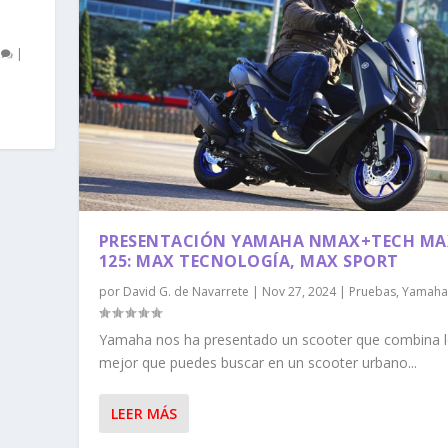
0
|
PRESENTACIÓN YAMAHA NMAX+TECH MA
125: MAX TECNOLOGÍA, MAX SPORT
por
David G. de Navarrete
|
Nov 27, 2024
|
Pruebas
,
Yamaha
Yamaha nos ha presentado un scooter que combina 
mejor que puedes buscar en un scooter urbano...
LEER MÁS