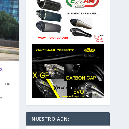
X
|
0
|
lo
NUESTRO ADN: