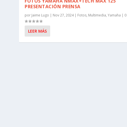
FOTOS YAMAHA NMAX+TECH MAX 125
PRESENTACIÓN PRENSA
por
Jaime Lugo
|
Nov 27, 2024
|
Fotos
,
Multimedia
,
Yamaha
|
LEER MÁS