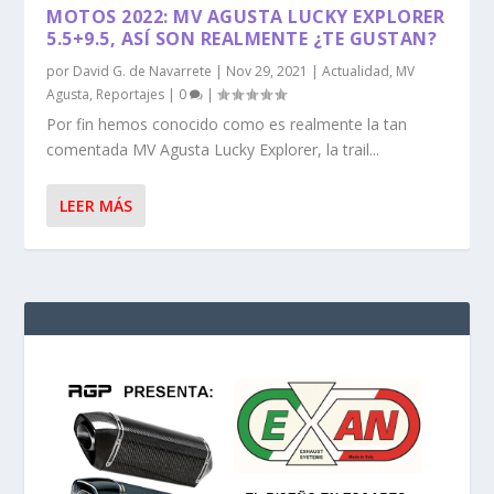
MOTOS 2022: MV AGUSTA LUCKY EXPLORER
5.5+9.5, ASÍ SON REALMENTE ¿TE GUSTAN?
por
David G. de Navarrete
|
Nov 29, 2021
|
Actualidad
,
MV
Agusta
,
Reportajes
|
0
|
Por fin hemos conocido como es realmente la tan
comentada MV Agusta Lucky Explorer, la trail...
LEER MÁS