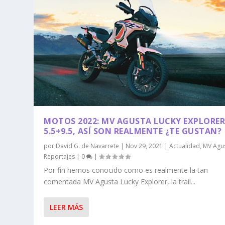
MOTOS 2022: MV AGUSTA LUCKY EXPLORE
5.5+9.5, ASÍ SON REALMENTE ¿TE GUSTAN?
por
David G. de Navarrete
|
Nov 29, 2021
|
Actualidad
,
MV Agu
Reportajes
|
0
|
Por fin hemos conocido como es realmente la tan
comentada MV Agusta Lucky Explorer, la trail...
LEER MÁS