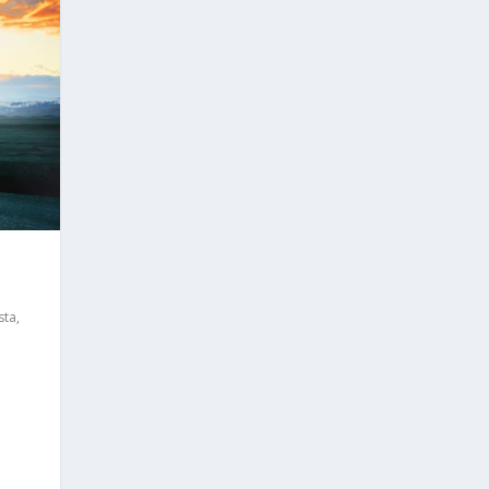
R
sta
,