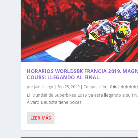
HORARIOS WORLDSBK FRANCIA 2019. MAG
COURS: LLEGANDO AL FINAL.
por
Jaime Lugo
|
Sep 25, 2019
|
Competición
|
0
|
El Mundial de Superbikes 2019 ya está llegando a su fin,
Álvaro Bautista tiene pocas...
LEER MÁS