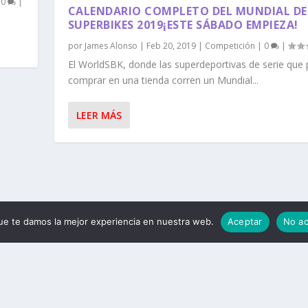
|
0
|
CALENDARIO COMPLETO DEL MUNDIAL DE
SUPERBIKES 2019¡ESTE SÁBADO EMPIEZA!
por
James Alonso
|
Feb 20, 2019
|
Competición
|
0
|
El WorldSBK, donde las superdeportivas de serie que
comprar en una tienda corren un Mundial...
LEER MÁS
e te damos la mejor experiencia en nuestra web.
Aceptar
No a
ess