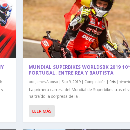
NY
MUNDIAL SUPERBIKES WORLDSBK 2019 10º
PORTUGAL, ENTRE REA Y BAUTISTA
por
James Alonso
|
Sep 9, 2019
|
Competición
|
0
|
 y
La primera carrera del Mundial de Superbikes tras el 
ha traído la sorpresa de la...
LEER MÁS