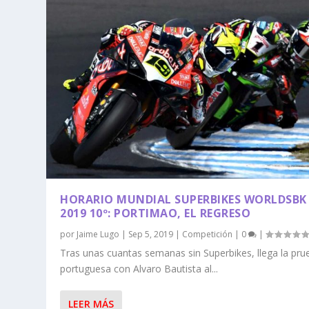
HORARIO MUNDIAL SUPERBIKES WORLDSBK
2019 10º: PORTIMAO, EL REGRESO
por
Jaime Lugo
|
Sep 5, 2019
|
Competición
|
0
|
Tras unas cuantas semanas sin Superbikes, llega la pru
portuguesa con Alvaro Bautista al...
LEER MÁS