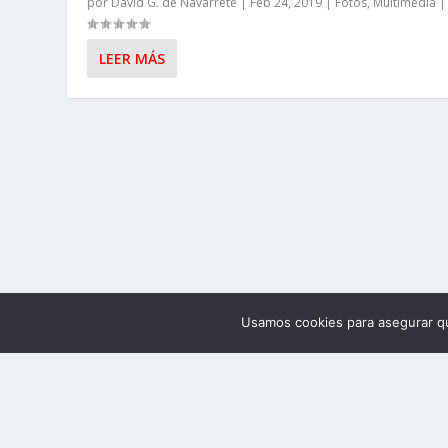
por
David G. de Navarrete
|
Feb 24, 2019
|
Fotos
,
Multimedia
LEER MÁS
Usamos cookies para asegurar qu
Diseñado por
| Desarrollado por
Elegant Themes
WordPr