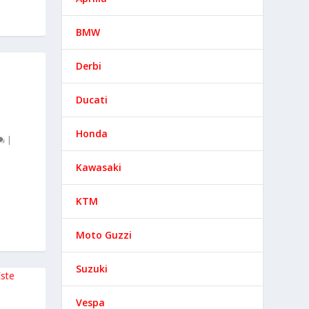
BMW
Derbi
Ducati
Honda
|
Kawasaki
KTM
Moto Guzzi
Suzuki
Vespa