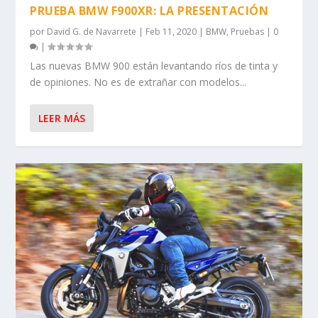
PRUEBA BMW F900XR: LA PRESENTACIÓN
por
David G. de Navarrete
|
Feb 11, 2020
|
BMW
,
Pruebas
|
0
|
Las nuevas BMW 900 están levantando ríos de tinta y
de opiniones. No es de extrañar con modelos...
LEER MÁS