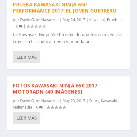
PRUEBA KAWASAKI NINJA 650
PERFORMANCE 2017: EL JOVEN GUERRERO
por
David G. de Navarrete
|
May 24, 2017
|
Kawasaki
,
Pruebas
|
0
|
La Kawasaki Ninja 650 ha seguido una formula sencilla:
coger su bicilíndrica media y ponerla un...
LEER MÁS
FOTOS KAWASAKI NINJA 650 2017
MOTORADN (40 IMÁGENES)
por
David G. de Navarrete
|
May 23, 2017
|
Fotos
,
Kawasaki
,
Multimedia
|
0
|
LEER MÁS