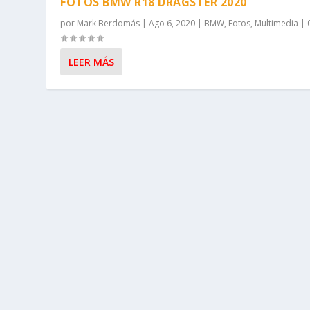
FOTOS BMW R18 DRAGSTER 2020
por
Mark Berdomás
|
Ago 6, 2020
|
BMW
,
Fotos
,
Multimedia
|
LEER MÁS