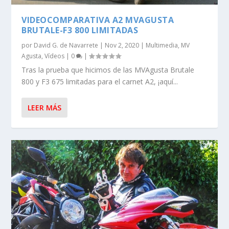
VIDEOCOMPARATIVA A2 MVAGUSTA
BRUTALE-F3 800 LIMITADAS
por
David G. de Navarrete
|
Nov 2, 2020
|
Multimedia
,
MV
Agusta
,
Vídeos
|
0
|
Tras la prueba que hicimos de las MVAgusta Brutale
800 y F3 675 limitadas para el carnet A2, ¡aquí...
LEER MÁS