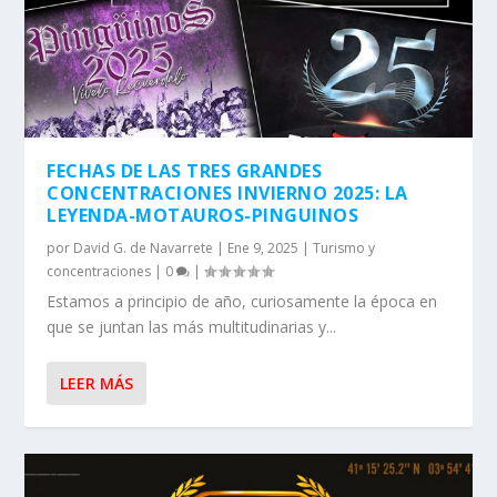
FECHAS DE LAS TRES GRANDES
CONCENTRACIONES INVIERNO 2025: LA
LEYENDA-MOTAUROS-PINGUINOS
por
David G. de Navarrete
|
Ene 9, 2025
|
Turismo y
concentraciones
|
0
|
Estamos a principio de año, curiosamente la época en
que se juntan las más multitudinarias y...
LEER MÁS