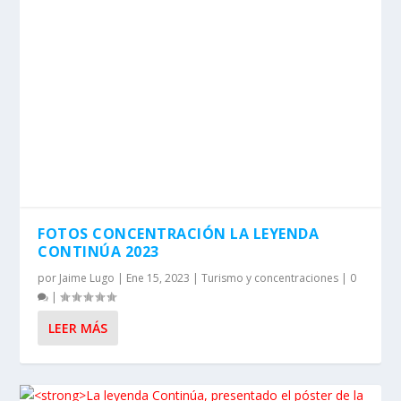
FOTOS CONCENTRACIÓN LA LEYENDA
CONTINÚA 2023
por
Jaime Lugo
|
Ene 15, 2023
|
Turismo y concentraciones
|
0
|
LEER MÁS
LA LEYENDA CONTINÚA, PRESENTADO EL
PÓSTER DE LA CONCENTRACIÓN MÁS
AUTÉNTICA.
por
David G. de Navarrete
|
Dic 5, 2022
|
Turismo y
concentraciones
|
0
|
Ya se acerca el mes de enero, y es justo donde se
celebran las más duras (y, curiosamente,...