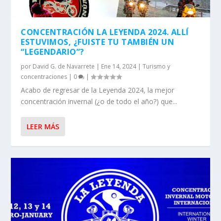
CONCENTRACIÓN LA LEYENDA 2024. ALLÍ
ESTUVIMOS, ¿FUISTE TU TAMBIÉN UN
“LEGENDARIO”?
por
David G. de Navarrete
|
Ene 14, 2024
|
Turismo y
concentraciones
|
0
|
Acabo de regresar de la Leyenda 2024, la mejor
concentración invernal (¿o de todo el año?) que...
LEER MÁS