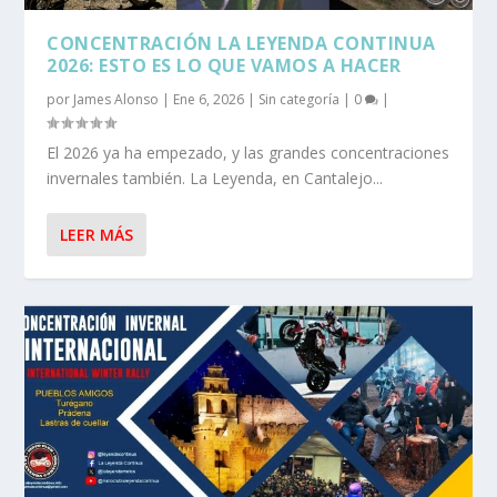
CONCENTRACIÓN LA LEYENDA CONTINUA
2026: ESTO ES LO QUE VAMOS A HACER
por
James Alonso
|
Ene 6, 2026
|
Sin categoría
|
0
|
El 2026 ya ha empezado, y las grandes concentraciones
invernales también. La Leyenda, en Cantalejo...
LEER MÁS