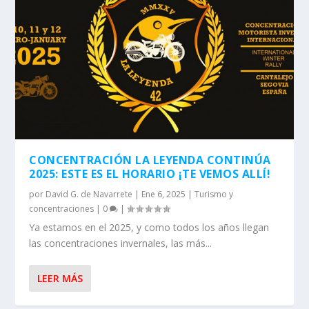
CONCENTRACIÓN LA LEYENDA CONTINÚA
2025: ESTE ES EL HORARIO ¡TE VEMOS ALLÍ!
por
David G. de Navarrete
|
Ene 6, 2025
|
Turismo y
concentraciones
|
0
|
Ya estamos en el 2025, y como todos los años llegan
las concentraciones invernales, las más...
LEER MÁS