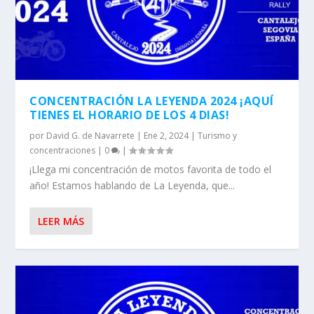
CONCENTRACIÓN LA LEYENDA 2024 ¡AQUÍ
TIENES EL HORARIO DE LOS 4 DIAS!
por
David G. de Navarrete
|
Ene 2, 2024
|
Turismo y
concentraciones
|
0
|
¡Llega mi concentración de motos favorita de todo el
año! Estamos hablando de La Leyenda, que...
LEER MÁS