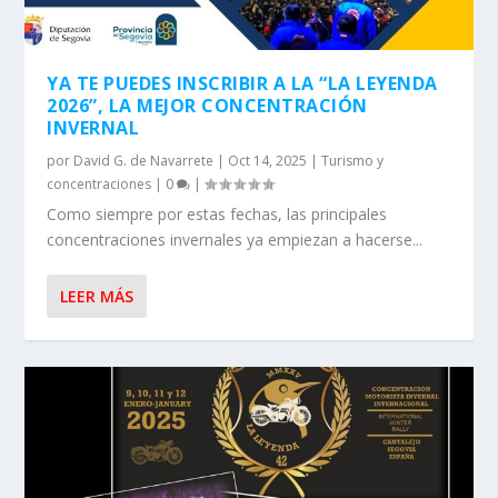
YA TE PUEDES INSCRIBIR A LA “LA LEYENDA
2026”, LA MEJOR CONCENTRACIÓN
INVERNAL
por
David G. de Navarrete
|
Oct 14, 2025
|
Turismo y
concentraciones
|
0
|
Como siempre por estas fechas, las principales
concentraciones invernales ya empiezan a hacerse...
LEER MÁS