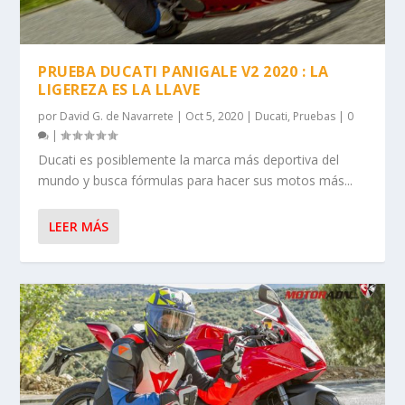
PRUEBA DUCATI PANIGALE V2 2020 : LA
LIGEREZA ES LA LLAVE
por
David G. de Navarrete
|
Oct 5, 2020
|
Ducati
,
Pruebas
|
0
|
Ducati es posiblemente la marca más deportiva del
mundo y busca fórmulas para hacer sus motos más...
LEER MÁS