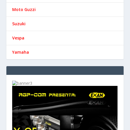
Moto Guzzi
Suzuki
Vespa
Yamaha