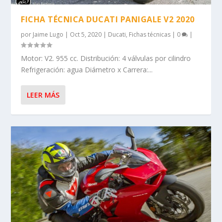
FICHA TÉCNICA DUCATI PANIGALE V2 2020
por
Jaime Lugo
|
Oct 5, 2020
|
Ducati
,
Fichas técnicas
|
0
|
Motor: V2. 955 cc. Distribución: 4 válvulas por cilindro
Refrigeración: agua Diámetro x Carrera:...
LEER MÁS