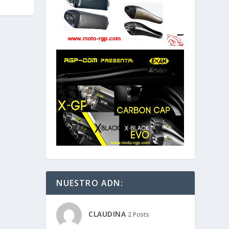
NUESTRO ADN:
CLAUDINA
2 Posts