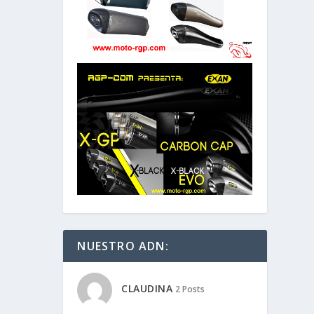
NUESTRO ADN:
CLAUDINA
2 Posts