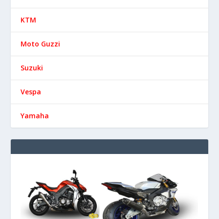
BMW
Derbi
Ducati
Honda
Kawasaki
KTM
Moto Guzzi
Suzuki
Vespa