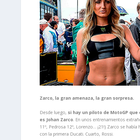
Zarco, la gran amenaza, la gran sorpresa.
Desde luego,
si hay un piloto de MotoGP que
es Johan Zarco
. En unos entrenamientos extraño
11º, Pedrosa 12º, Lorenzo… ¡21!) Zarco se había 
con la primera Ducati. Cuarto, Rossi.