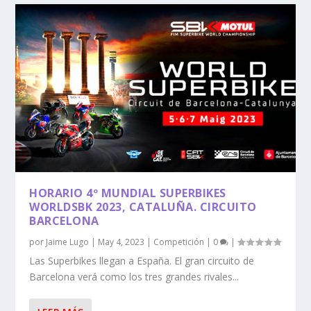
HORARIO 4º MUNDIAL SUPERBIKES
WORLDSBK 2023, CATALUÑA. CIRCUITO
BARCELONA
por
Jaime Lugo
|
May 4, 2023
|
Competición
|
0
|
Las Superbikes llegan a España. El gran circuito de
Barcelona verá como los tres grandes rivales...