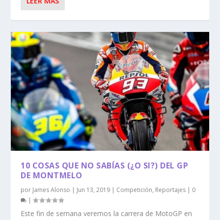
LEER MÁS
10 COSAS QUE NO SABÍAS (¿O SI?) DEL GP
DE MONTMELO
por
James Alonso
|
Jun 13, 2019
|
Competición
,
Reportajes
|
0
|
Este fin de semana veremos la carrera de MotoGP en