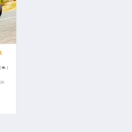
S
0
|
ce.