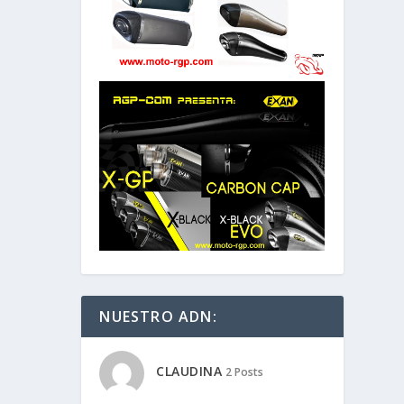
NUESTRO ADN:
CLAUDINA
2 Posts